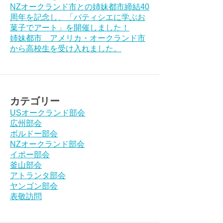
NZオークランド市との姉妹都市締結40
周年を記念し、「パティシエに学ぶお
菓子でアート」を開催しました！
姉妹都市 アメリカ・オークランド市
から高校生を受け入れました。
カテゴリー
USオークランド部会
広州部会
ボルドー部会
NZオークランド部会
イポー部会
釜山部会
アトランタ部会
ヤンゴン部会
表敬訪問